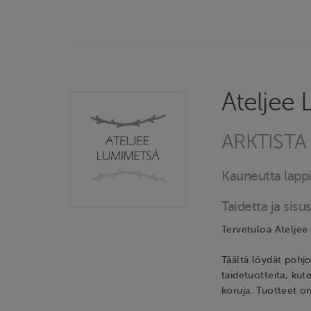
Ateljee
ARKTIST
Kauneutta lapp
Taidetta ja sisu
Tervetuloa Atelje
Täältä löydät pohjo
taidetuotteita, kute
koruja. Tuotteet on