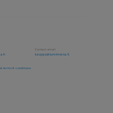
Contact email
a.fi
kauppa@lumimetsa.fi
ä terms & conditions