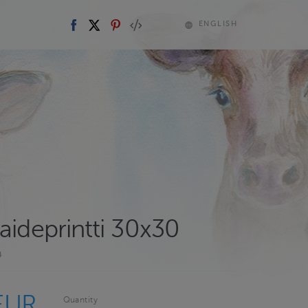
ENGLISH
aideprintti 30x30
4
EUR
Quantity