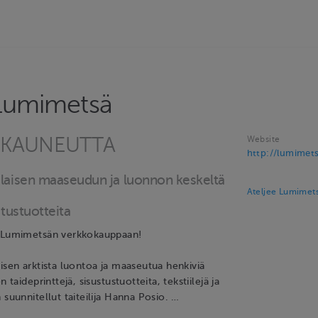
 Lumimetsä
A KAUNEUTTA
Website
http://lumimets
ilaisen maaseudun ja luonnon keskeltä
Ateljee Lumimets
stustuotteita
e Lumimetsän verkkokauppaan!
isen arktista luontoa ja maaseutua henkiviä
n taideprinttejä, sisustustuotteita, tekstiilejä ja
 suunnitellut taiteilija Hanna Posio. …