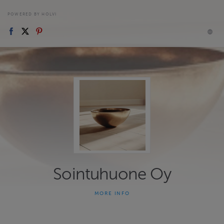
POWERED BY HOLVI
Sointuhuone Oy
MORE INFO
Äänimaljarentoutuspalvelut yksilöille ja ryhmille. Liput ja
lahjakortit ostettavissa verkkokaupasta. Jooga ja
äänimaljarentoutus-tapahtumat ryhmille tilauksesta. TYHY-