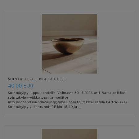
tapahtumat yrityksille. Tapahtumat järjestetään pienellä ja
kauniilla Yoga and Soundhealing-studiolla Espoon Haukilahdessa
(max osallistujamäärä 11 henkeä). Osoite Kiiskitie 1 D, 02170
Espoo. Tapahtuman voi järjestää myös …
Website
https://www.yogaandsoundhealing.fi/
Contact email
tytti.sointuhuone@gmail.com
SOINTUKYLPY LIPPU KAHDELLE
40.00 EUR
Sointukylpy, lippu kahdelle. Voimassa 30.11.2026 asti. Varaa paikkasi
sointukylpy-viikkotunnille meilitse
info.yogaandsoundhealing@gmail.com tai tekstiviestillä 0407453333.
Sointukylpy viikkotunnit PE klo 18-19 ja …