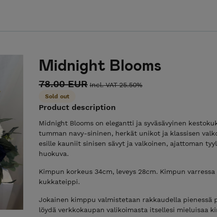
Midnight Blooms
78.00 EUR
Incl. VAT 25.50%
Sold out
Product description
Midnight Blooms on elegantti ja syväsävyinen kestoku
tumman navy-sininen, herkät unikot ja klassisen valko
esille kauniit sinisen sävyt ja valkoinen, ajattoman t
huokuva.
Kimpun korkeus 34cm, leveys 28cm. Kimpun varress
kukkateippi.
Jokainen kimppu valmistetaan rakkaudella pienessä p
löydä verkkokaupan valikoimasta itsellesi mieluisaa k