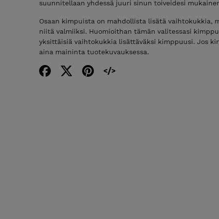
suunnitellaan yhdessä juuri sinun toiveidesi mukaine
Osaan kimpuista on mahdollista lisätä vaihtokukkia, m
niitä valmiiksi. Huomioithan tämän valitessasi kimpp
yksittäisiä vaihtokukkia lisättäväksi kimppuusi. Jos k
aina maininta tuotekuvauksessa.