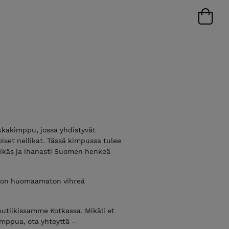
kkakimppu, jossa yhdistyvät
iset neilikat. Tässä kimpussa tulee
yylikäs ja ihanasti Suomen henkeä
a on huomaamaton vihreä
utiikissamme Kotkassa. Mikäli et
imppua, ota yhteyttä –