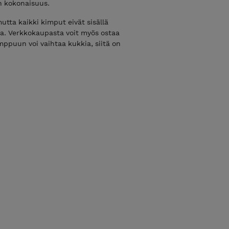
n kokonaisuus.
utta kaikki kimput eivät sisällä
ua. Verkkokaupasta voit myös ostaa
imppuun voi vaihtaa kukkia, siitä on