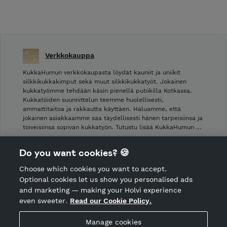
Verkkokauppa
KukkaHumun verkkokaupasta löydät kauniit ja uniikit
silkkikukkakimput sekä muut silkkikukkatyöt. Jokainen
kukkatyömme tehdään käsin pienellä putiikilla Kotkassa.
Kukkatöiden suunnittelun teemme huolellisesti,
ammattitaitoa ja rakkautta käyttäen. Haluamme, että
jokainen asiakkaamme saa täydellisesti hänen tarpeisiinsa ja
toiveisiinsa sopivan kukkatyön. Tutustu lisää KukkaHumun …
Shop Terms and Conditions
Do you want cookies? 🍪
Shop privacy policy
Choose which cookies you want to accept.
CANCEL ORDER
Optional cookies let us show you personalised ads
and marketing — making your Holvi experience
even sweeter.
Read our Cookie Policy.
Hosted by Holvi
Manage cookies