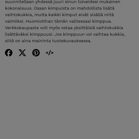
suunnitellaan yhdessä juuri sinun toiveidesi mukainen
kokonaisuus. Osaan kimpuista on mahdollista lisätä
vaihtokukkia, mutta kaikki kimput eivät sisällä niitä
valmiiksi. Huomioithan tämän valitessasi kimppua.
Verkkokaupasta voit myös ostaa yksittäisiä vaihtokukkia
lisättäväksi kimppuusi. Jos kimppuun voi vaihtaa kukkia,
siitä on aina maininta tuotekuvauksessa.