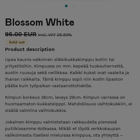
Blossom White
95.00 EUR
Incl. VAT 25.50%
Sold out
Product description
Upea kaunis valkoinen silkkikukkakimppu kotiin tai
yritystiloihin. Kimpussa on mm. kepeää tuoksuhernettä,
austin ruusuja sekä neilikkaa. Kaikki kukat ovat vaaleita ja
ihanan raikkaita. Tämä kimppu sopii niin kodin lipaston
päälle kuin työpaikan vastaanottotiskille.
Kimpun korkeus 36cm, leveys 29cm. Kimpun varressa on
huomaamaton kukkateipppi. Mahdollisuus vaihtokukkiin, ei
sisällä valmiina vaihtokukkia.
Jokainen kimppu valmistetaan rakkaudella pienessä
putiikissamme Kotkassa. Mikäli et löydä verkkokaupan
valikoimasta itsellesi mieluisaa kimppua, ota yhteyttä –