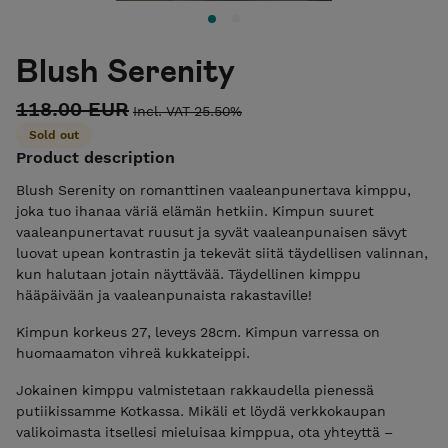
Blush Serenity
118.00 EUR
Incl. VAT 25.50%
Sold out
Product description
Blush Serenity on romanttinen vaaleanpunertava kimppu,
joka tuo ihanaa väriä elämän hetkiin. Kimpun suuret
vaaleanpunertavat ruusut ja syvät vaaleanpunaisen sävyt
luovat upean kontrastin ja tekevät siitä täydellisen valinnan,
kun halutaan jotain näyttävää. Täydellinen kimppu
hääpäivään ja vaaleanpunaista rakastaville!
Kimpun korkeus 27, leveys 28cm. Kimpun varressa on
huomaamaton vihreä kukkateippi.
Jokainen kimppu valmistetaan rakkaudella pienessä
putiikissamme Kotkassa. Mikäli et löydä verkkokaupan
valikoimasta itsellesi mieluisaa kimppua, ota yhteyttä –