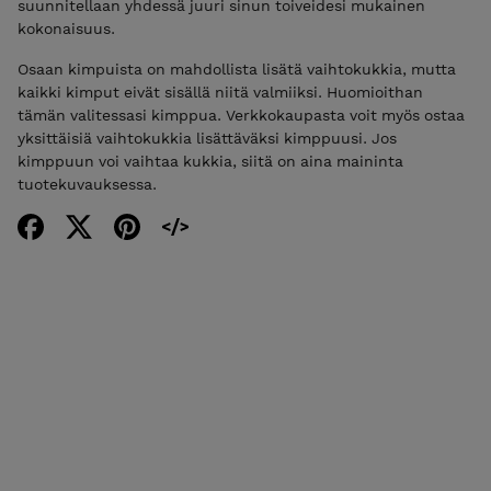
suunnitellaan yhdessä juuri sinun toiveidesi mukainen
kokonaisuus.
Osaan kimpuista on mahdollista lisätä vaihtokukkia, mutta
kaikki kimput eivät sisällä niitä valmiiksi. Huomioithan
tämän valitessasi kimppua. Verkkokaupasta voit myös ostaa
yksittäisiä vaihtokukkia lisättäväksi kimppuusi. Jos
kimppuun voi vaihtaa kukkia, siitä on aina maininta
tuotekuvauksessa.