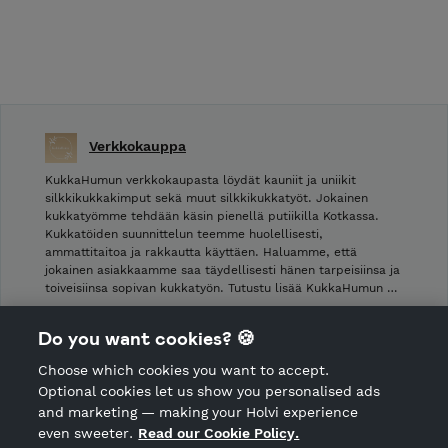
Verkkokauppa
KukkaHumun verkkokaupasta löydät kauniit ja uniikit
silkkikukkakimput sekä muut silkkikukkatyöt. Jokainen
kukkatyömme tehdään käsin pienellä putiikilla Kotkassa.
Kukkatöiden suunnittelun teemme huolellisesti,
ammattitaitoa ja rakkautta käyttäen. Haluamme, että
jokainen asiakkaamme saa täydellisesti hänen tarpeisiinsa ja
toiveisiinsa sopivan kukkatyön. Tutustu lisää KukkaHumun …
Shop Terms and Conditions
Do you want cookies? 🍪
Shop privacy policy
Choose which cookies you want to accept.
CANCEL ORDER
Optional cookies let us show you personalised ads
and marketing — making your Holvi experience
even sweeter.
Read our Cookie Policy.