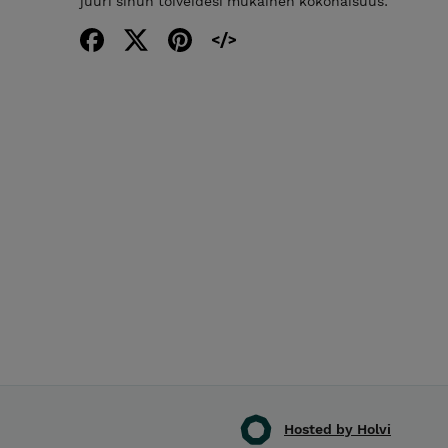
juuri sinun toiveidesi mukainen kokonaisuus.
Hosted by Holvi