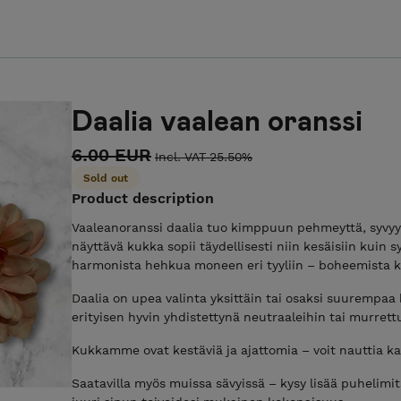
Daalia vaalean oranssi
6.00 EUR
Incl. VAT 25.50%
Sold out
Product description
Vaaleanoranssi daalia tuo kimppuun pehmeyttä, syvyy
näyttävä kukka sopii täydellisesti niin kesäisiin kuin s
harmonista hehkua moneen eri tyyliin – boheemista k
Daalia on upea valinta yksittäin tai osaksi suurempaa
erityisen hyvin yhdistettynä neutraaleihin tai murrettu
Kukkamme ovat kestäviä ja ajattomia – voit nauttia k
Saatavilla myös muissa sävyissä – kysy lisää puhelimi