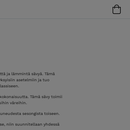
ttä ja lämmintä sävyä. Tämä
yksyisiin asetelmiin ja tuo
lassiseen.
 kokonaisuutta. Tämä sävy toimii
ihin väreihin.
auneudesta sesongista toiseen.
tse, niin suunnitellaan yhdessä