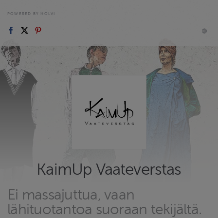
POWERED BY HOLVI
KaimUp Vaateverstas
Ei massajuttua, vaan
lähituotantoa suoraan tekijältä.