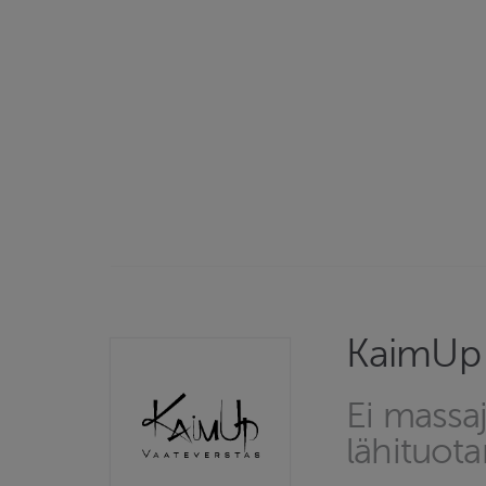
KaimUp 
Ei massaj
lähituota