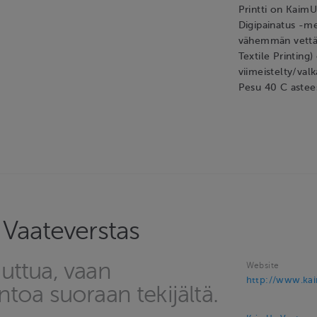
Printti on KaimU
Digipainatus -me
vähemmän vettä 
Textile Printing
viimeistelty/valk
Pesu 40 C astee
Vaateverstas
uttua, vaan
Website
http://www.ka
ntoa suoraan tekijältä.