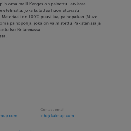
p’in oma malli Kangas on painettu Latviassa
netelmällä, joka kuluttaa huomattavasti
Materiaali on 100% puuvillaa, painopaikan (Muze
) oma painopohja, joka on valmistettu Pakistanissa ja
aistu Iso Britanniassa.
ssa.
Contact email
imup.com
info@kaimup.com