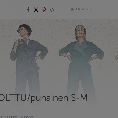
ENGLISH
OLTTU/punainen S-M
 TUOTTEET
MEKOT