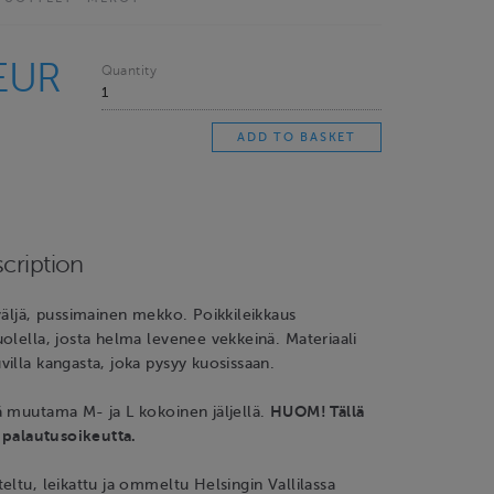
EUR
Quantity
cription
väljä, pussimainen mekko. Poikkileikkaus
olella, josta helma levenee vekkeinä. Materiaali
illa kangasta, joka pysyy kuosissaan.
ä muutama M- ja L kokoinen jäljellä.
HUOM! Tällä
e palautusoikeutta.
eltu, leikattu ja ommeltu Helsingin Vallilassa