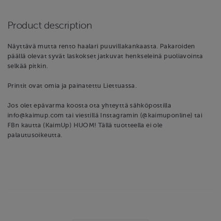
Product description
Näyttävä mutta rento haalari puuvillakankaasta. Pakaroiden
päällä olevat syvät laskokset jatkuvat henkseleinä puoliavointa
selkää pitkin.
Printit ovat omia ja painatettu Liettuassa.
Jos olet epävarma koosta ota yhteyttä sähköpostilla
info@kaimup.com tai viestillä Instagramin (@kaimuponline) tai
FBn kautta (KaimUp) HUOM! Tällä tuotteella ei ole
palautusoikeutta.