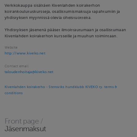
Verkkokauppa sisältäen Kivenlahden koirakerhon
koirankoulutuskursseja, osallistumismaksuja tapahtumiin ja
yhdistyksen myynnissä olevia oheistuotteita.
Yhdistyksen jäsenenä pääset ilmoittautumaan ja osallistumaan
Kivenlahden koirakerhon kursseille ja muuhun toimintaan.
Website
http://www.kiveko.net
Contact email
taloudenhoitaja@kiveko.net
Kivenlahden koirakerho - Stensviks hundklubb KIVEKO ry. terms &
conditions
Front page
/
Jäsenmaksut