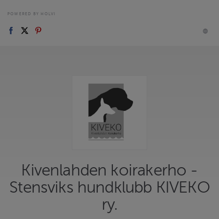
POWERED BY HOLVI
Kivenlahden koirakerho -
Stensviks hundklubb KIVEKO
ry.