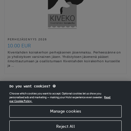
PERHEJÄSENYYS 2026
10.00 EUR
Kivenlahden koirakerhon perhejäsenen jäsenmaksu. Perheessänne on
jo yhdistyksen varsinainen jäsen. Yhdistyksen jäsenenä pääset
ilmoittautumaan ja osallistumaan Kivenlahden koirakerhon kursseille
ja …
Do you want cookies? 🍪
Choose which cookies you want to accept. Optional cookies let us show you
personalised ads and marketing — making your Holvi experience even sweeter.
Read
our Cookie Policy.
CREATE
YOUR OWN HOLVI ONLINE STORE IN MINUTES.
Manage cookies
Holvi Payment Services Ltd is regulated by the Financial Supervisory Authority of
Finland as an Authorised Payment Institution with license to operate in the
European Economic Area.
Reject All