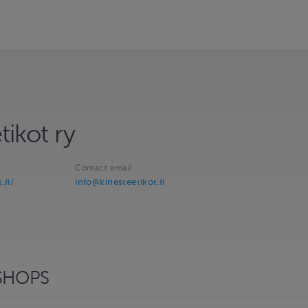
tikot ry
Contact email
.fi/
info@kinesteetikot.fi
SHOPS