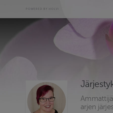
POWERED BY HOLVI
Järjesty
Ammattijär
arjen järj