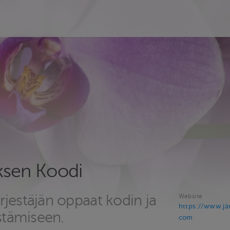
ksen Koodi
jestäjän oppaat kodin ja
Website
https://www.jä
estämiseen.
com