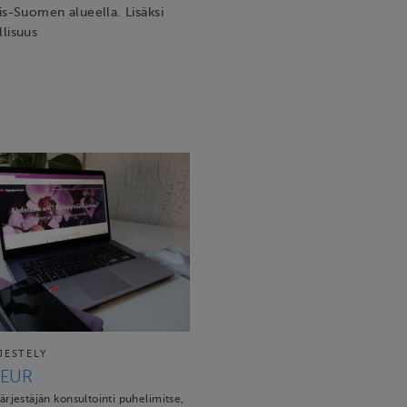
is-Suomen alueella. Lisäksi
llisuus
JESTELY
 EUR
rjestäjän konsultointi puhelimitse,