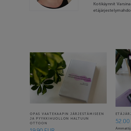
Kotikäynnit Varsina
etäjärjestelymahdo
OPAS VAATEKAAPIN JÄRJESTÄMISEEN
ETÄJÄR
JA PYYKKIHUOLLON HALTUUN
52.00
OTTOON
Ammattijä
19.90 EUR