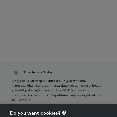
Tmi Juhan Suku
Kirjoja sekä kursseja sukututkijoille ja historiasta
kiinnostuneille. Sukututkimusta tilauksesta - ota rohkeasti
yhteyttä palaute@juhansuku.fi HUOM: Voit maksaa
etäkurssit tai mahdolliset tapahtumat myös EazyBreakilla
tai Epassilla
Shop Terms and Conditions
Do you want cookies? 🍪
Shop privacy policy