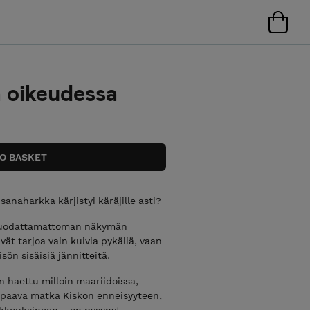
ia oikeudessa
anaharkka kärjistyi käräjille asti?
a suodattamattoman näkymän
ät tarjoa vain kuivia pykäliä, vaan
isön sisäisiä jännitteitä.
n haettu milloin maariidoissa,
paava matka Kiskon enneisyyteen,
eikkouksineen – on pysynyt