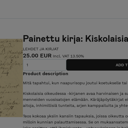
Painettu kirja: Kiskolais
LEHDET JA KIRJAT
25.00 EUR
Incl. VAT 13.50%
Product description
Mitä tapahtui, kun naapurisopu joutui koetukselle tai s
Kiskolaisia oikeudessa -kirjanen avaa harvinaisen j
menneiden vuosisatojen elämään. Käräjäpöytäkirjat eiv
aitoja, inhimillisiä tunteita, arjen kamppailuita ja yhte
Teos kokoaa yksiin kansiin tapauksia, joissa oikeutta o
milloin kunnian palauttamisessa. Se on mukaansatem
joka osoittaa, että ihmisluonto – vahvuuksineen ja h