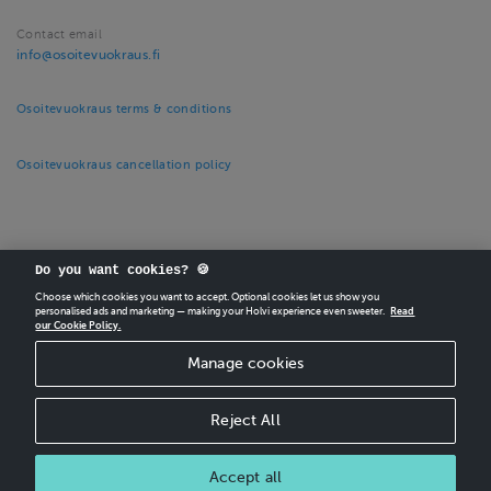
Contact email
info@osoitevuokraus.fi
Osoitevuokraus terms & conditions
Osoitevuokraus cancellation policy
Do you want cookies? 🍪
Choose which cookies you want to accept. Optional cookies let us show you
CREATE
YOUR OWN HOLVI ONLINE STORE IN MINUTES.
personalised ads and marketing — making your Holvi experience even sweeter.
Read
our Cookie Policy.
Holvi Payment Services Ltd is regulated by the Financial Supervisory Authority of
Manage cookies
Finland as an Authorised Payment Institution with license to operate in the
European Economic Area.
© 2026 Holvi Payment Services Ltd.
Reject All
Shop Terms and Conditions
Shop privacy policy
CANCEL ORDER
Accept all
Cancellation policy