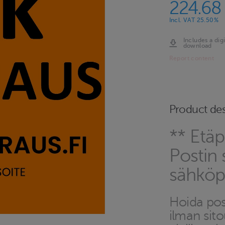
224.68
Incl. VAT 25.50%
Includes a digi
download
Report content
Product des
** Etäp
Postin 
sähköpo
Hoida post
ilman sit