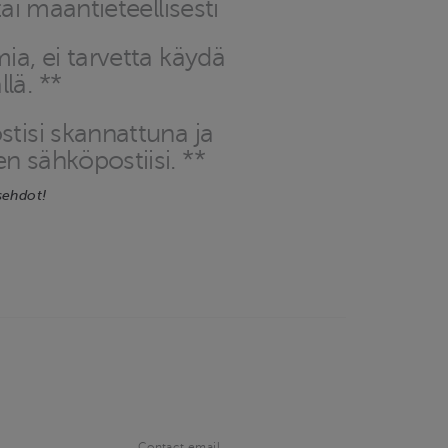
 tai maantieteellisesti
mia, ei tarvetta käydä
lä. **
stisi skannattuna ja
n sähköpostiisi. **
sehdot!
Contact email