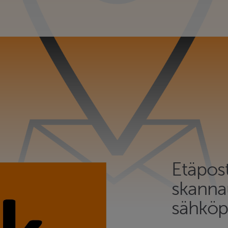
Etäpost
skanna
sähköp