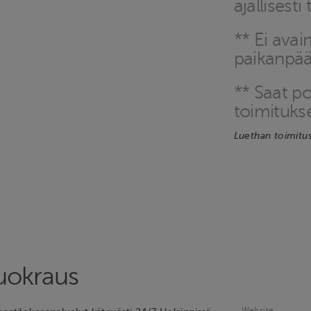
ajallisesti
** Ei avai
paikanpääl
** Saat po
toimitukse
Luethan toimitu
uokraus
Website