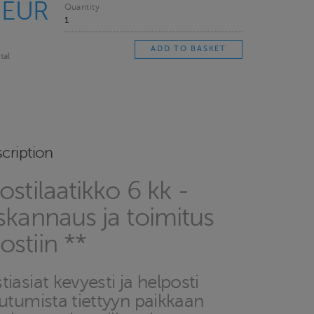
 EUR
Quantity
tal
cription
ostilaatikko 6 kk -
skannaus ja toimitus
stiin **
iasiat kevyesti ja helposti
outumista tiettyyn paikkaan