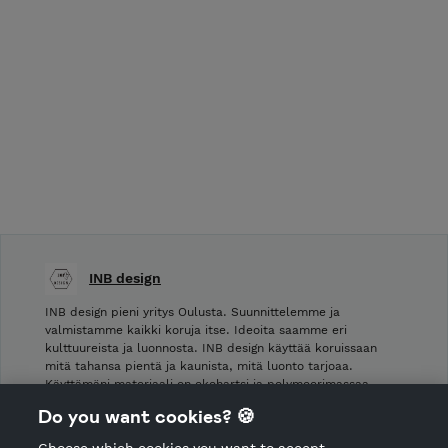
INB design
INB design pieni yritys Oulusta. Suunnittelemme ja
valmistamme kaikki koruja itse. Ideoita saamme eri
kulttuureista ja luonnosta. INB design käyttää koruissaan
mitä tahansa pientä ja kaunista, mitä luonto tarjoaa.
Käyttämäni materiaali on ekohartsi ja polymeerimassaa.
Perustimme yrityksemme Oulussa vuonna 2016. …
Do you want cookies? 🍪