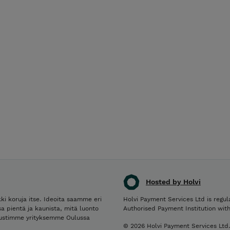
Hosted by Holvi
ki koruja itse. Ideoita saamme eri
Holvi Payment Services Ltd is regul
a pientä ja kaunista, mitä luonto
Authorised Payment Institution wit
erustimme yrityksemme Oulussa
© 2026 Holvi Payment Services Ltd