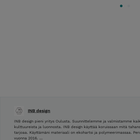
INB design
INB design pieni yritys Oulusta. Suunnittelemme ja valmistamme kaik
kulttuureista ja luonnosta. INB design käyttää koruissaan mitä tahans
tarjoaa. Käyttämäni materiaali on ekohartsi ja polymeerimassaa. P
vuonna 2016. …