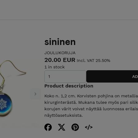
sininen
JOULUKORUJA
20.00 EUR
Incl. VAT 25.50%
1 in stock
Product description
Koko n. 1,2 cm. Korvisten pohjina on metalli
Next
kirurginterästä. Mukana tulee myös pari sil
korujen värit voivat näyttää luonnossa erilais
näyttöasetuksista.