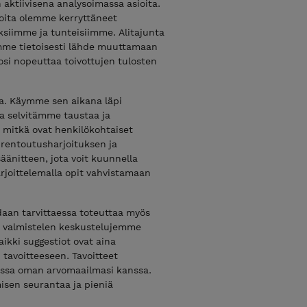
 aktiivisena analysoimassa asioita.
joita olemme kerryttäneet
siimme ja tunteisiimme. Alitajunta
lemme tietoisesti lähde muuttamaan
i nopeuttaa toivottujen tulosten
ia. Käymme sen aikana läpi
a selvitämme taustaa ja
 mitkä ovat henkilökohtaiset
 rentoutusharjoituksen ja
änitteen, jota voit kuunnella
arjoittelemalla opit vahvistamaan
daan tarvittaessa toteuttaa myös
n valmistelen keskustelujemme
aikki suggestiot ovat aina
 tavoitteeseen. Tavoitteet
jassa oman arvomaailmasi kanssa.
isen seurantaa ja pieniä