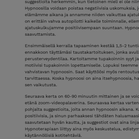
suggestioita herkemmin, kun tietoinen mieli ei ole niin
Hypnoosilla voidaan poistaa negatiivisia uskomuksia, 
elämämme aikana ja annamme niiden vaikuttaa ajatuk
on erittäin vahva autopilotti kaikelle toiminnalle, el
ajatuskulkujamme positiivisempaan suuntaan. Hypnoos
saavuttamista.
Ensimmäisellä kerralla tapaaminen kestää 1,5-2 tunt
ennakkoon täyttämäsi taustakartoituksen, jonka avull
perusterveydentilaa. Kartoitamme tupakoinnin syyt ja
motiivisi tupakoinnin lopettamiselle. Lopuksi teemme
vahvistavan hypnoosin. Saat käyttöösi myös rentoutusä
tarvittaessa. Koska hypnoosi on aina itsehypnoosia, h
sen vaikutusta.
Seuraava kerta on 60-90 minuutin mittainen ja se voi
etänä zoom-videopalaverina. Seuraavaa kertaa varte
pohjalta suggestioita, joita annan hypnoosin aikana. K
positiivisia, ja sinun parhaaksesi tähdäten haluamaasi
saavutetaan hyvän kautta, ja suggestiot ovat aina lin
Hypnoterapiaan liittyy aina myös keskustelua, edistym
käytännöllisiä kotitehtäviä.