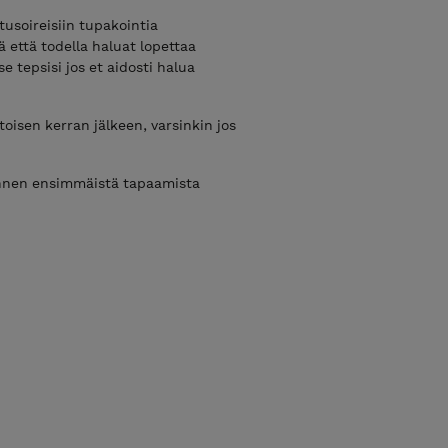
tusoireisiin tupakointia
 että todella haluat lopettaa
 se tepsisi jos et aidosti halua
toisen kerran jälkeen, varsinkin jos
 ennen ensimmäistä tapaamista