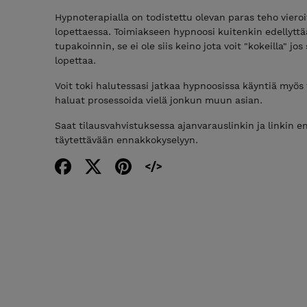
Hypnoterapialla on todistettu olevan paras teho vieroi
lopettaessa. Toimiakseen hypnoosi kuitenkin edellyttää
tupakoinnin, se ei ole siis keino jota voit "kokeilla" jos
lopettaa.
Voit toki halutessasi jatkaa hypnoosissa käyntiä myös 
haluat prosessoida vielä jonkun muun asian.
Saat tilausvahvistuksessa ajanvarauslinkin ja linkin
täytettävään ennakkokyselyyn.