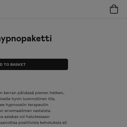
hypnopaketti
n kerran päivässä pienen hetken,
elle hyvin luonnollinen tila.
nee hypnoosiin terapeutin
an arvomaailman vastaista.
ka asiakas voi halutessaan
anottaa positiivisia kehotuksia eli