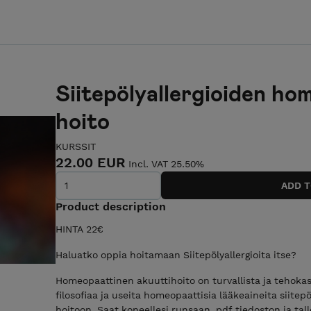
Siitepölyallergioiden ho
hoito
KURSSIT
22.00 EUR
Incl. VAT 25.50%
Product description
HINTA 22€
Haluatko oppia hoitamaan Siitepölyallergioita itse?
Homeopaattinen akuuttihoito on turvallista ja tehokas
filosofiaa ja useita homeopaattisia lääkeaineita siitep
hoitoon. Saat koneellesi runsaan .pdf tiedoston ja tal