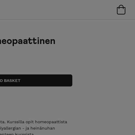
meopaattinen
ta. Kurssilla opit homeopaattista
ölyallergian - ja heinänuhan
lenteen kurssista.