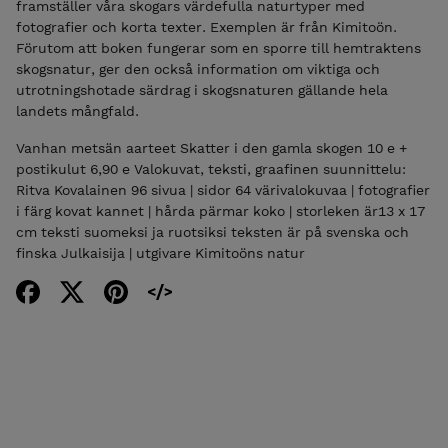
framställer våra skogars värdefulla naturtyper med
fotografier och korta texter. Exemplen är från Kimitoön.
Förutom att boken fungerar som en sporre till hemtraktens
skogsnatur, ger den också information om viktiga och
utrotningshotade särdrag i skogsnaturen gällande hela
landets mångfald.
Vanhan metsän aarteet Skatter i den gamla skogen 10 e +
postikulut 6,90 e Valokuvat, teksti, graafinen suunnittelu:
Ritva Kovalainen 96 sivua | sidor 64 värivalokuvaa | fotografier
i färg kovat kannet | hårda pärmar koko | storleken är13 x 17
cm teksti suomeksi ja ruotsiksi teksten är på svenska och
finska Julkaisija | utgivare Kimitoöns natur