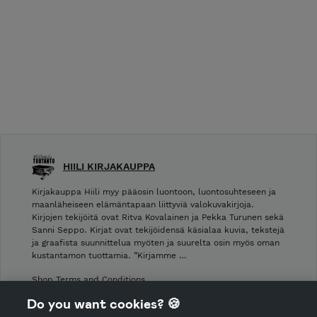
HIILI KIRJAKAUPPA
Kirjakauppa Hiili myy pääosin luontoon, luontosuhteseen ja
maanläheiseen elämäntapaan liittyviä valokuvakirjoja.
Kirjojen tekijöitä ovat Ritva Kovalainen ja Pekka Turunen sekä
Sanni Seppo. Kirjat ovat tekijöidensä käsialaa kuvia, tekstejä
ja graafista suunnittelua myöten ja suurelta osin myös oman
kustantamon tuottamia. ”Kirjamme …
Shop Terms and Conditions
Shop privacy policy
Do you want cookies? 🍪
Cancellation policy