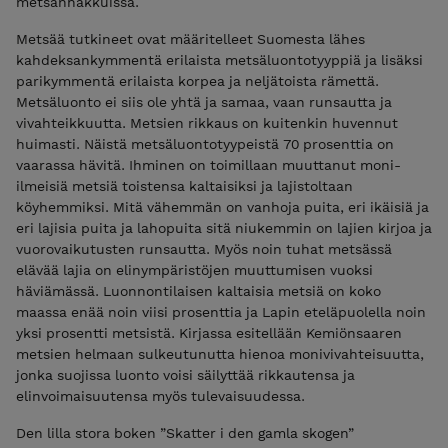
metsänhakkuissa.
Metsää tutkineet ovat määritelleet Suomesta lähes
kahdeksankymmentä erilaista metsäluontotyyppiä ja lisäksi
parikymmentä erilaista korpea ja neljätoista rämettä.
Metsäluonto ei siis ole yhtä ja samaa, vaan runsautta ja
vivahteikkuutta. Metsien rikkaus on kuitenkin huvennut
huimasti. Näistä metsäluontotyypeistä 70 prosenttia on
vaarassa hävitä. Ihminen on toimillaan muuttanut moni-
ilmeisiä metsiä toistensa kaltaisiksi ja lajistoltaan
köyhemmiksi. Mitä vähemmän on vanhoja puita, eri ikäisiä ja
eri lajisia puita ja lahopuita sitä niukemmin on lajien kirjoa ja
vuorovaikutusten runsautta. Myös noin tuhat metsässä
elävää lajia on elinympäristöjen muuttumisen vuoksi
häviämässä. Luonnontilaisen kaltaisia metsiä on koko
maassa enää noin viisi prosenttia ja Lapin eteläpuolella noin
yksi prosentti metsistä. Kirjassa esitellään Kemiönsaaren
metsien helmaan sulkeutunutta hienoa monivivahteisuutta,
jonka suojissa luonto voisi säilyttää rikkautensa ja
elinvoimaisuutensa myös tulevaisuudessa.
Den lilla stora boken ”Skatter i den gamla skogen”