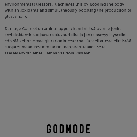
environmental stressors. It achieves this by flooding the body
with antioxidants and simultaneously boosting the production of
glutathione.
Damage Control on aminohappo-vitamiini-lisäravinne jonka
antioksidantit suojaavat soluvaurioilta ja jonka asetyylikysteiini
edistää kehon omaa glutationituotantoa. Kapseli auttaa elimistöä
suojautumaan inflammaation, happiradikaalien sekä
asetaldehydin aiheuttamaa vauriota vastaan.