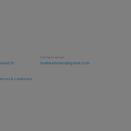
Contact email
nland.fi/
fuelflexfinland@gmail.com
 terms & conditions