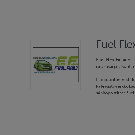
Fuel Fle
Fuel Flex Finland -
ruiskusarjat, Suutt
Ekoautoilun mahdol
kätevästi verkkokau
sähköpostitse: fue