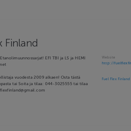
x Finland
Website
 Etanolimuunnossarjat! EFI TBI ja LS ja HEMI
http://fuelflexfi
imet
listaja vuodesta 2009 alkaen! Osta tästä
Fuel Flex Finland
pasta tai Soita ja tilaa: 044-3025555 tai tilaa
lflexfinland@gmail.com