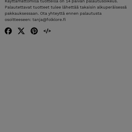
Käyttämättömillä tuotteilla on 14 päivän palautusoikeus.
Palautettavat tuotteet tulee lähettää takaisin alkuperäisessä
pakkauksessaan. Ota yhteyttä ennen palautusta
osoitteeseen: tanja@folklore.fi