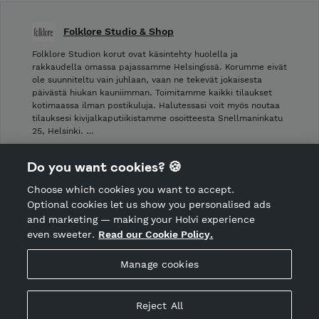
Folklore Studio & Shop
Folklore Studion korut ovat käsintehty huolella ja
rakkaudella omassa pajassamme Helsingissä. Korumme eivät
ole suunniteltu vain juhlaan, vaan ne tekevät jokaisesta
päivästä hiukan kauniimman. Toimitamme kaikki tilaukset
kotimaassa ilman postikuluja. Halutessasi voit myös noutaa
tilauksesi kivijalkaputiikistamme osoitteesta Snellmaninkatu
25, Helsinki. …
Shop Terms and Conditions
Do you want cookies? 🍪
Cancellation policy
Choose which cookies you want to accept.
CANCEL ORDER
Optional cookies let us show you personalised ads
and marketing — making your Holvi experience
even sweeter.
Read our Cookie Policy.
Hosted by Holvi
Manage cookies
Holvi Payment Services Ltd is regulated by the Financial
Supervisory Authority of Finland as an Authorised Payment
Institution with license to operate in the European Economic
Reject All
Area.