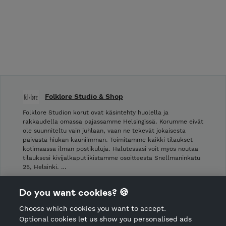
Folklore Studio & Shop
Folklore Studion korut ovat käsintehty huolella ja
rakkaudella omassa pajassamme Helsingissä. Korumme eivät
ole suunniteltu vain juhlaan, vaan ne tekevät jokaisesta
päivästä hiukan kauniimman. Toimitamme kaikki tilaukset
kotimaassa ilman postikuluja. Halutessasi voit myös noutaa
tilauksesi kivijalkaputiikistamme osoitteesta Snellmaninkatu
25, Helsinki. …
Shop Terms and Conditions
Do you want cookies? 🍪
Cancellation policy
Choose which cookies you want to accept.
CANCEL ORDER
Optional cookies let us show you personalised ads