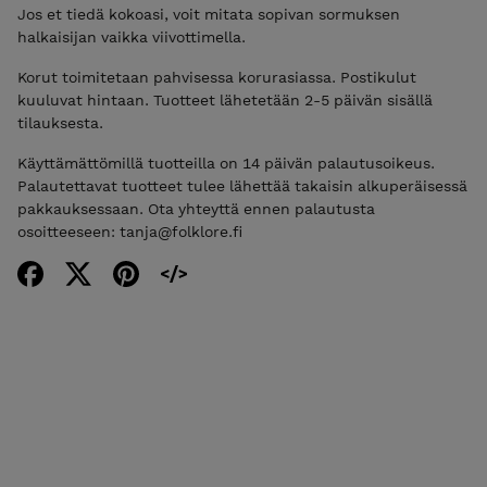
Jos et tiedä kokoasi, voit mitata sopivan sormuksen
halkaisijan vaikka viivottimella.
Korut toimitetaan pahvisessa korurasiassa. Postikulut
kuuluvat hintaan. Tuotteet lähetetään 2-5 päivän sisällä
tilauksesta.
Käyttämättömillä tuotteilla on 14 päivän palautusoikeus.
Palautettavat tuotteet tulee lähettää takaisin alkuperäisessä
pakkauksessaan. Ota yhteyttä ennen palautusta
osoitteeseen: tanja@folklore.fi