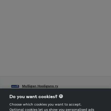
Mulligan Hooligans ry
Frisbeegolfseura Mulligan Hooligans ry:n toimintaa
Do you want cookies? 🍪
Choose which cookies you want to accept.
CANCEL ORDER
Optional cookies let us show you personalised ads