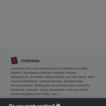
Chakratzaa
Löytyisikö sinun hyvinvointiisi sopivia tuotteita tai vaikka
lahjaksi. Tarvittaessa pakkaan ostokset ihanaan
lahjapaperiin. Ilmoittele tästä erikseen, jos näin haluat. &lt;3
Hyvinvointituotteita, rentoutushoitoja, energiahoitoja,
terveystuotteita, henkisyyden ja henkisen polun tuotteita,
kauneutta, tuoksuja, ripaus mystisyyttä. Siitä ovat kaikki
pienet energiahuoneet tehty. Join …
Shop Terms and Conditions
Do you want cookies? 🍪