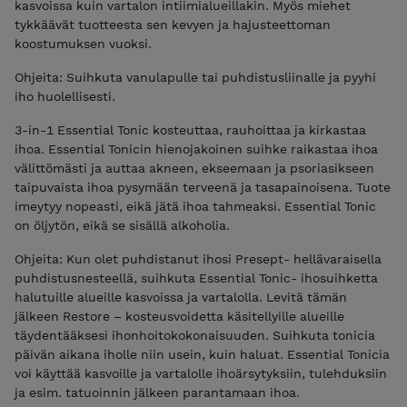
kasvoissa kuin vartalon intiimialueillakin. Myös miehet
tykkäävät tuotteesta sen kevyen ja hajusteettoman
koostumuksen vuoksi.
Ohjeita: Suihkuta vanulapulle tai puhdistusliinalle ja pyyhi
iho huolellisesti.
3-in-1 Essential Tonic kosteuttaa, rauhoittaa ja kirkastaa
ihoa. Essential Tonicin hienojakoinen suihke raikastaa ihoa
välittömästi ja auttaa akneen, ekseemaan ja psoriasikseen
taipuvaista ihoa pysymään terveenä ja tasapainoisena. Tuote
imeytyy nopeasti, eikä jätä ihoa tahmeaksi. Essential Tonic
on öljytön, eikä se sisällä alkoholia.
Ohjeita: Kun olet puhdistanut ihosi Presept- hellävaraisella
puhdistusnesteellä, suihkuta Essential Tonic- ihosuihketta
halutuille alueille kasvoissa ja vartalolla. Levitä tämän
jälkeen Restore – kosteusvoidetta käsitellyille alueille
täydentääksesi ihonhoitokokonaisuuden. Suihkuta tonicia
päivän aikana iholle niin usein, kuin haluat. Essential Tonicia
voi käyttää kasvoille ja vartalolle ihoärsytyksiin, tulehduksiin
ja esim. tatuoinnin jälkeen parantamaan ihoa.