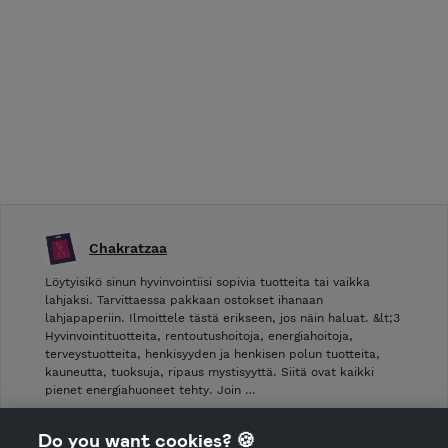
Chakratzaa
Löytyisikö sinun hyvinvointiisi sopivia tuotteita tai vaikka
lahjaksi. Tarvittaessa pakkaan ostokset ihanaan
lahjapaperiin. Ilmoittele tästä erikseen, jos näin haluat. &lt;3
Hyvinvointituotteita, rentoutushoitoja, energiahoitoja,
terveystuotteita, henkisyyden ja henkisen polun tuotteita,
kauneutta, tuoksuja, ripaus mystisyyttä. Siitä ovat kaikki
pienet energiahuoneet tehty. Join …
Shop Terms and Conditions
Do you want cookies? 🍪
Shop privacy policy