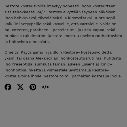
Restore kosteusvoide imeytyy nopeasti ihoon kosteuttaen
sitä tehokkaasti 24/7. Restore elvyttää väsyneen näköisen
ihon hehkuvaksi, täyteläiseksi ja kimmoisaksi. Tuote sopii
kaikille ihotyypeille sekä kasvoille, että vartalolle. Voide on
hajusteeton, parabeeni- petrolatum- ja urea-vapaa, sekä
huokosia tukkimaton. Restore koostuu useista rauhoittavista
ja hoitavista aineksista.
Ohjeita: Käytä aamuin ja illoin Restore- kosteusvoidetta
yksin, tai osana Alexandrian ihonkosteutusrutiinia. Puhdista
iho Preseptillä, suihkuta tämän jälkeen Essential Tonic-
ihonhoitosuihketta ja viimeistele levittämällä Restore-
kosteusvoide iholle. Restore toimii parhaiten kostealle iholle.