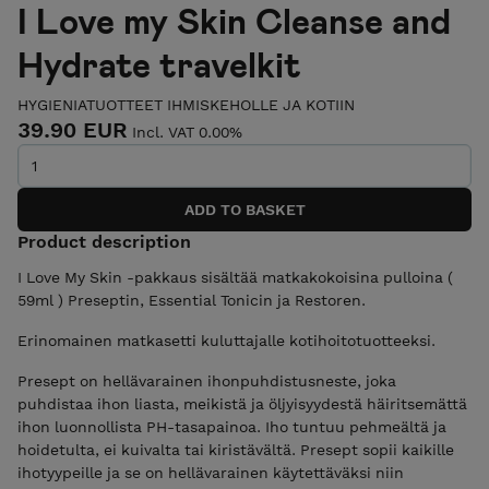
I Love my Skin Cleanse and
Hydrate travelkit
HYGIENIATUOTTEET IHMISKEHOLLE JA KOTIIN
39.90 EUR
Incl. VAT 0.00%
Product description
I Love My Skin -pakkaus sisältää matkakokoisina pulloina (
59ml ) Preseptin, Essential Tonicin ja Restoren.
Erinomainen matkasetti kuluttajalle kotihoitotuotteeksi.
Presept on hellävarainen ihonpuhdistusneste, joka
puhdistaa ihon liasta, meikistä ja öljyisyydestä häiritsemättä
ihon luonnollista PH-tasapainoa. Iho tuntuu pehmeältä ja
hoidetulta, ei kuivalta tai kiristävältä. Presept sopii kaikille
ihotyypeille ja se on hellävarainen käytettäväksi niin