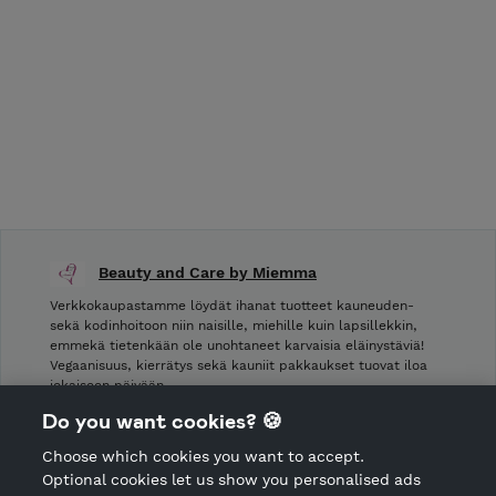
Beauty and Care by Miemma
Verkkokaupastamme löydät ihanat tuotteet kauneuden-
sekä kodinhoitoon niin naisille, miehille kuin lapsillekkin,
emmekä tietenkään ole unohtaneet karvaisia eläinystäviä!
Vegaanisuus, kierrätys sekä kauniit pakkaukset tuovat iloa
jokaiseen päivään.
Do you want cookies? 🍪
Shop Terms and Conditions
Choose which cookies you want to accept.
CANCEL ORDER
Optional cookies let us show you personalised ads