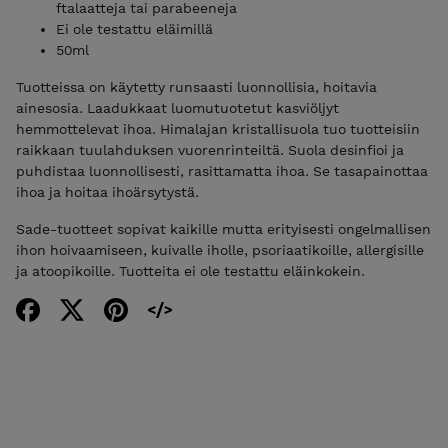
ftalaatteja tai parabeeneja
Ei ole testattu eläimillä
50ml
Tuotteissa on käytetty runsaasti luonnollisia, hoitavia
ainesosia. Laadukkaat luomutuotetut kasviöljyt
hemmottelevat ihoa. Himalajan kristallisuola tuo tuotteisiin
raikkaan tuulahduksen vuorenrinteiltä. Suola desinfioi ja
puhdistaa luonnollisesti, rasittamatta ihoa. Se tasapainottaa
ihoa ja hoitaa ihoärsytystä.
Sade-tuotteet sopivat kaikille mutta erityisesti ongelmallisen
ihon hoivaamiseen, kuivalle iholle, psoriaatikoille, allergisille
ja atoopikoille. Tuotteita ei ole testattu eläinkokein.