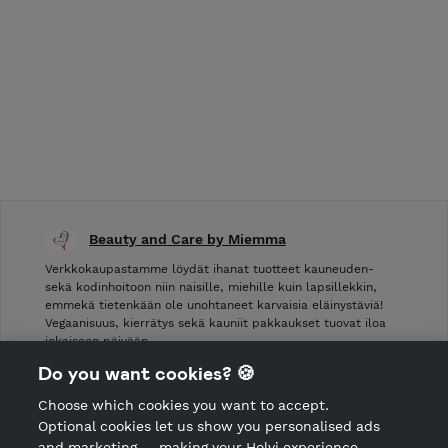
Beauty and Care by Miemma
Verkkokaupastamme löydät ihanat tuotteet kauneuden-
sekä kodinhoitoon niin naisille, miehille kuin lapsillekkin,
emmekä tietenkään ole unohtaneet karvaisia eläinystäviä!
Vegaanisuus, kierrätys sekä kauniit pakkaukset tuovat iloa
jokaiseen päivään.
Do you want cookies? 🍪
Shop Terms and Conditions
Choose which cookies you want to accept.
CANCEL ORDER
Optional cookies let us show you personalised ads
and marketing — making your Holvi experience