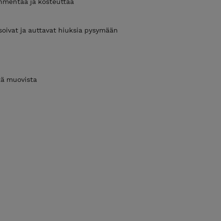
ehmentää ja kosteuttaa
isoivat ja auttavat hiuksia pysymään
tä muovista