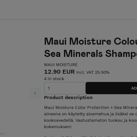
Maui Moisture Colou
Sea Minerals Shamp
MAUI MOISTURE
12.90 EUR
Incl. VAT 25.50%
4 in stock
Next
Product description
Maui Moisture Color Protection + Sea Mine
aineena on käytetty aloemehua ja lisäksi se 
kookosvedellä. Vastustamaton tuoksu ja ko
kokemuksen!