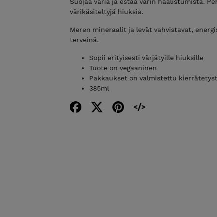
Suojaa väriä ja estää värin haalistumista. P
värikäsiteltyjä hiuksia.
Meren mineraalit ja levät vahvistavat, energ
terveinä.
Sopii erityisesti värjätyille hiuksille
Tuote on vegaaninen
Pakkaukset on valmistettu kierrätetys
385ml