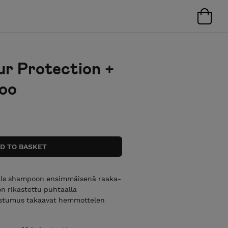
r Protection +
oo
rals shampoon ensimmäisenä raaka-
on rikastettu puhtaalla
ostumus takaavat hemmottelen