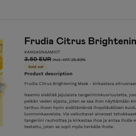
Frudia Citrus Brighteni
KANGASNAAMIOT
3.50 EUR
Incl. VAT 25.50%
Sold out
Product description
Frudia Citrus Brightening Mask - kirkastava sitrusna
Naamio sisältää jejulaista tangeriininkuoriuutetta, jo
pelkän veden sijasta, joten se saa ihon näyttämään ki
tarttuu ihoon hyvin sisältämänsä ihoystävällisen kuid
luonnonkasveista. Vie vaikuttavat aineosat tehokkaasti
tangeriini rauhoittaa ja kirkastaa ihoa ja antaa iholle
testattu, joten se sopii myös herkälle iholle.