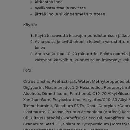
kirkastaa ihoa
syväkosteuttaa ja ravitsee
jättää iholle silkinpehmeän tunteen
Käyttö:
Käytä kasvovettä kasvojen puhdistamisen jälke
Avaa pussi ja levitä ohuella kalvolla varustettu n
kalvo
Anna vaikuttaa 10-20 minuuttia. Poista naamio ja
varovasti kasvoihin, kunnes se on imeytynyt ko
INCI:
Citrus Unshiu Peel Extract, Water, Methylpropanediol,
Diglycerin, Niacinamide, 1,2-Hexanediol, Pentaerythri
Alcohols, Dimethicone, Panthenol, C12-20 Alkyl Glucos
Xanthan Gum, Polyisobutene, Acrylates/C10-30 Alkyl 
Tromethamine, Disodium EDTA, Coco-Caprylate/Caprat
Isostearate, Glucose, Prunus Armeniaca (Apricot) Kerne
Oil, Citrus Paradisi (Grapefruit) Seed Oil, Mangifera I
Granatum Seed Oil, Solanum Lycopersicum (Tomato) Se