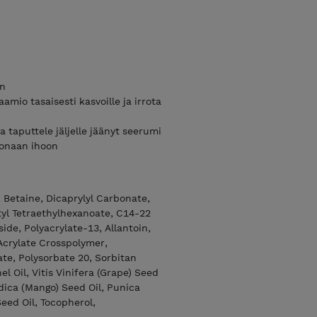
en
aamio tasaisesti kasvoille ja irrota
 taputtele jäljelle jäänyt seerumi
konaan ihoon
 Betaine, Dicaprylyl Carbonate,
tyl Tetraethylhexanoate, C14-22
ide, Polyacrylate-13, Allantoin,
Acrylate Crosspolymer,
e, Polysorbate 20, Sorbitan
l Oil, Vitis Vinifera (Grape) Seed
ndica (Mango) Seed Oil, Punica
ed Oil, Tocopherol,