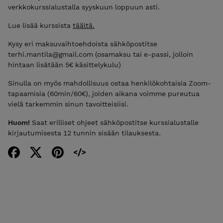
verkkokurssialustalla syyskuun loppuun asti.
Lue lisää kurssista
täältä.
Kysy eri maksuvaihtoehdoista sähköpostitse
terhi.mantila@gmail.com (osamaksu tai e-passi, jolloin
hintaan lisätään 5€ käsittelykulu)
Sinulla on myös mahdollisuus ostaa henkilökohtaisia Zoom-
tapaamisia (60min/60€), joiden aikana voimme pureutua
vielä tarkemmin sinun tavoitteisiisi.
Huom!
Saat erilliset ohjeet sähköpostitse kurssialustalle
kirjautumisesta 12 tunnin sisään tilauksesta.