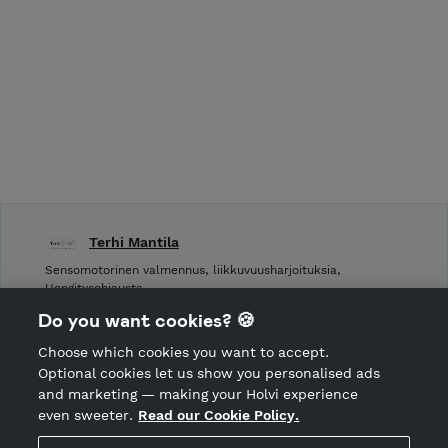
Terhi Mantila
Sensomotorinen valmennus, liikkuvuusharjoituksia,
Hengitysohjausta
Do you want cookies? 🍪
Shop privacy policy
Choose which cookies you want to accept.
CANCEL ORDER
Optional cookies let us show you personalised ads
and marketing — making your Holvi experience
even sweeter.
Read our Cookie Policy.
Hosted by Holvi