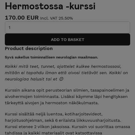
Hermostossa -kurssi
170.00 EUR
Incl. VAT 25.50%
Product description
Syvä sukellus toiminnallisen neurologian maailmaan.
Kaikki mitä teet, tunnet, ajattelet kulkee hermostossasi,
mitään ei tapahdu ilman että aivosi tietävät sen. Kaikki on
neurologiaa halusit tai et 😊
Kurssin aikana opit perusteorian silmien, tasapainoelimen ja
aivohermojen toiminnasta. Lisäksi käymme läpi hengityksen
tärkeyttä aivojen ja hermoston näkökulmasta.
Kurssi sisältää neljä luentoa, kotiharjoitevideot,
harjoitusohjelman, sekä 6 erilaista liikkuvuusharjoitusta.
Kurssi etenee 2 viikon jaksoissa. Kurssin voi suorittaa omassa
tahdissa ja kaikki materiaalit ovat katsottavissa