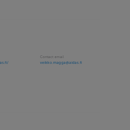
Contact email
s.fi/
veikko.magga@aidas.fi