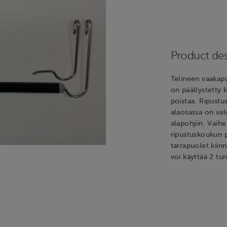
Product des
Telineen vaakapu
on päällystetty k
poistaa. Ripust
alaosassa on valo
alapohjiin. Vaih
ripustuskoukun p
tarrapuolet kiinn
voi käyttää 2 tu