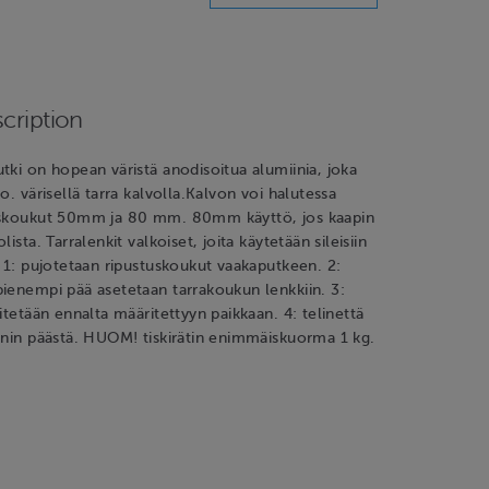
cription
tki on hopean väristä anodisoitua alumiinia, joka
o. värisellä tarra kalvolla.Kalvon voi halutessa
uskoukut 50mm ja 80 mm. 80mm käyttö, jos kaapin
lista. Tarralenkit valkoiset, joita käytetään sileisiin
e 1: pujotetaan ripustuskoukut vaakaputkeen. 2:
ienempi pää asetetaan tarrakoukun lenkkiin. 3:
itetään ennalta määritettyyn paikkaan. 4: telinettä
nnin päästä. HUOM! tiskirätin enimmäiskuorma 1 kg.