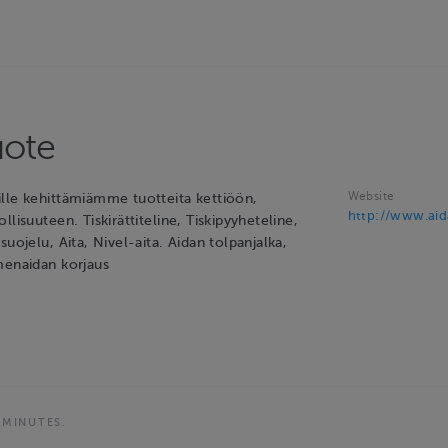
uote
Website
lle kehittämiämme tuotteita kettiöön,
http://www.aida
llisuuteen. Tiskirättiteline, Tiskipyyheteline,
suojelu, Aita, Nivel-aita. Aidan tolpanjalka,
menaidan korjaus
 MINUTES.