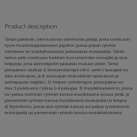
Product description
Tähän pakettiin, olen koonnut semmoisia pelejä, jotka soveltuvat
hyvin musiikkioppilaitosten pajoihin (joissa pienet ryhmät
vierailevat eri luokkahuoneissa pelaamassa musapelejä. Tähän
valitut pelit soveltuvat kaikkien instrumenttien soittajille ja ovat
helppoja, jotta aloittelijatkin pääsevät mukaan peliin. Tämä
pienpaketti sisältää 1) Konserttilavojen tähti -pelin ( lautapeli sis.
aika-arvonopan, ja 8-sivunopan intervallinen opetteluun ja
pelinappulat neljälle.). 2) Helpon rytmibingon, jossa pelata voi
max 5 joukkuetta / joissa 1-4 pelaajaa. 3) musiikkisanakortit, joissa
voi pelata isomman ryhmän kanssa musiikkisana-arvaus peliä, ja
pienemmän ryhmän kanssa musiikkisana muistipeliä tai bingoa.
4) Rytmikortit, joissa ison ryhmän kanssa voi pelata rytminkortin
etsintäpeliä tai pienemmän ryhmän kanssa musiikkidominoa.