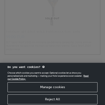
SOLD OUT
TARJOUS* SET GOLD WOLD PADELMAILA OVH. 285€
99.00 EUR
SET Gold Wolf 2025 on loistava padelmaila pelaajille, jotka etsivät
täydellistä tasapainoa voiman ja hallinnan välillä. Gold Wolf 2025
padelmaila …
Do you want cookies? 🍪
Choose which cookies you want to accept. Optional cookies let us show you
personalised ads and marketing — making your Holvi experience even sweeter.
Read
CREATE
YOUR OWN HOLVI ONLINE STORE IN MINUTES.
our Cookie Policy.
Manage cookies
Holvi Payment Services Ltd is regulated by the Financial Supervisory Authority of
Finland as an Authorised Payment Institution with license to operate in the
European Economic Area.
Reject All
© 2026 Holvi Payment Services Ltd.