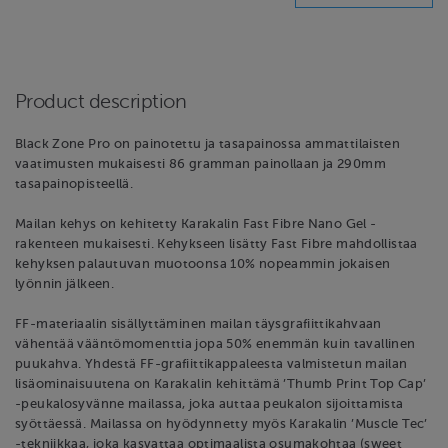
Product description
Black Zone Pro on painotettu ja tasapainossa ammattilaisten
vaatimusten mukaisesti 86 gramman painollaan ja 290mm
tasapainopisteellä.
Mailan kehys on kehitetty Karakalin Fast Fibre Nano Gel -
rakenteen mukaisesti. Kehykseen lisätty Fast Fibre mahdollistaa
kehyksen palautuvan muotoonsa 10% nopeammin jokaisen
lyönnin jälkeen.
FF-materiaalin sisällyttäminen mailan täysgrafiittikahvaan
vähentää vääntömomenttia jopa 50% enemmän kuin tavallinen
puukahva. Yhdestä FF-grafiittikappaleesta valmistetun mailan
lisäominaisuutena on Karakalin kehittämä ’Thumb Print Top Cap’
-peukalosyvänne mailassa, joka auttaa peukalon sijoittamista
syöttäessä. Mailassa on hyödynnetty myös Karakalin ’Muscle Tec’
-tekniikkaa, joka kasvattaa optimaalista osumakohtaa (sweet