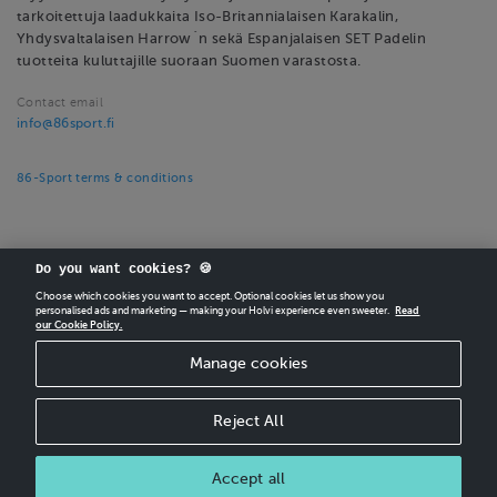
tarkoitettuja laadukkaita Iso-Britannialaisen Karakalin,
Yhdysvaltalaisen Harrow´n sekä Espanjalaisen SET Padelin
tuotteita kuluttajille suoraan Suomen varastosta.
Contact email
info@86sport.fi
86-Sport terms & conditions
Do you want cookies? 🍪
Choose which cookies you want to accept. Optional cookies let us show you
personalised ads and marketing — making your Holvi experience even sweeter.
Read
CREATE
YOUR OWN HOLVI ONLINE STORE IN MINUTES.
our Cookie Policy.
Manage cookies
Holvi Payment Services Ltd is regulated by the Financial Supervisory Authority of
Finland as an Authorised Payment Institution with license to operate in the
European Economic Area.
Reject All
© 2026 Holvi Payment Services Ltd.
Shop Terms and Conditions
CANCEL ORDER
Accept all
Shop privacy policy