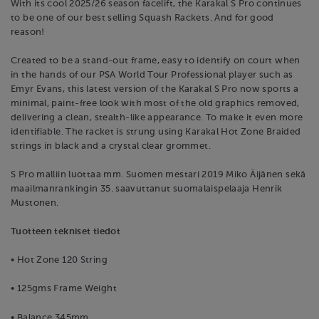
With its cool 2025/26 season facelift, the Karakal S Pro continues
to be one of our best selling Squash Rackets. And for good
reason!
Created to be a stand-out frame, easy to identify on court when
in the hands of our PSA World Tour Professional player such as
Emyr Evans, this latest version of the Karakal S Pro now sports a
minimal, paint-free look with most of the old graphics removed,
delivering a clean, stealth-like appearance. To make it even more
identifiable. The racket is strung using Karakal Hot Zone Braided
strings in black and a crystal clear grommet.
S Pro malliin luottaa mm. Suomen mestari 2019 Miko Äijänen sekä
maailmanrankingin 35. saavuttanut suomalaispelaaja Henrik
Mustonen.
Tuotteen tekniset tiedot
• Hot Zone 120 String
• 125gms Frame Weight
• Balance 345mm