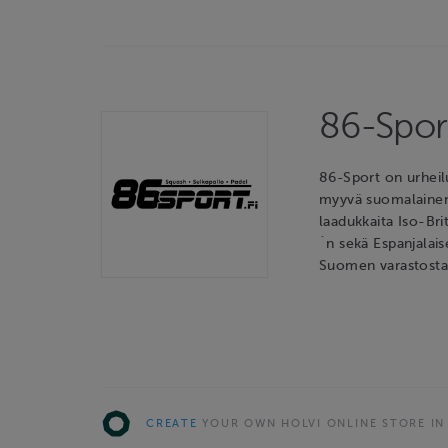
86-Spor
86-Sport on urheil
myyvä suomalainen 
laadukkaita Iso-Bri
´n sekä Espanjalais
Suomen varastosta
CREATE
YOUR OWN HOLVI ONLINE STORE IN