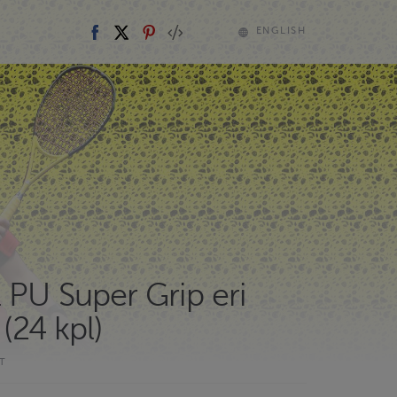
ENGLISH
 PU Super Grip eri
 (24 kpl)
T