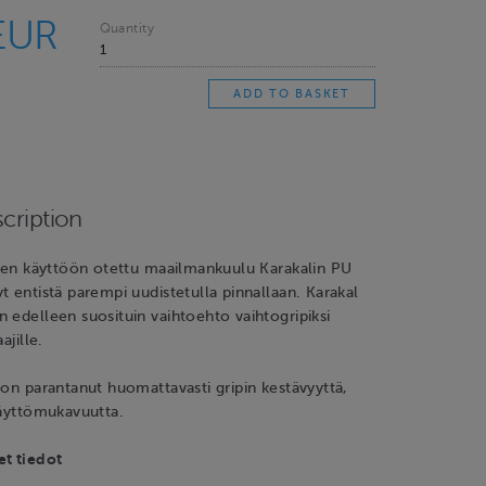
EUR
Quantity
cription
tten käyttöön otettu maailmankuulu Karakalin PU
t entistä parempi uudistetulla pinnallaan. Karakal
 edelleen suosituin vaihtoehto vaihtogripiksi
ajille.
 on parantanut huomattavasti gripin kestävyyttä,
käyttömukavuutta.
et tiedot