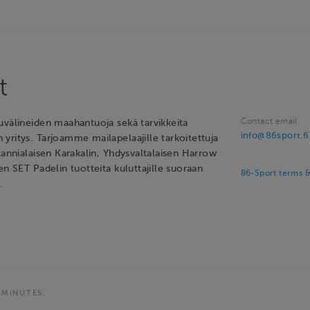
t
Contact email
uvälineiden maahantuoja sekä tarvikkeita
info@86sport.fi
yritys. Tarjoamme mailapelaajille tarkoitettuja
tannialaisen Karakalin, Yhdysvaltalaisen Harrow
en SET Padelin tuotteita kuluttajille suoraan
86-Sport terms &
.
 MINUTES.