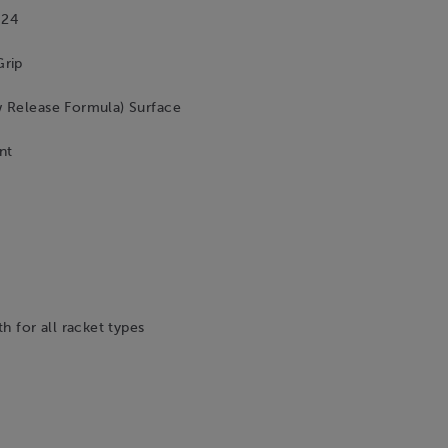
 24
Grip
 Release Formula) Surface
nt
th for all racket types