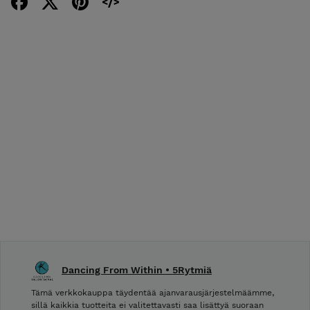
Dancing From Within • 5Rytmiä
Tämä verkkokauppa täydentää ajanvarausjärjestelmäämme,
sillä kaikkia tuotteita ei valitettavasti saa lisättyä suoraan