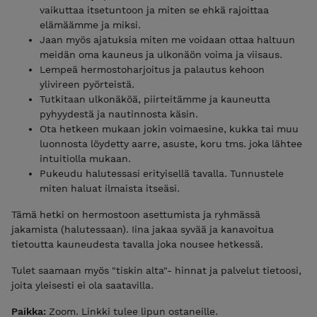
vaikuttaa itsetuntoon ja miten se ehkä rajoittaa
elämäämme ja miksi.
Jaan myös ajatuksia miten me voidaan ottaa haltuun
meidän oma kauneus ja ulkonäön voima ja viisaus.
Lempeä hermostoharjoitus ja palautus kehoon
ylivireen pyörteistä.
Tutkitaan ulkonäköä, piirteitämme ja kauneutta
pyhyydestä ja nautinnosta käsin.
Ota hetkeen mukaan jokin voimaesine, kukka tai muu
luonnosta löydetty aarre, asuste, koru tms. joka lähtee
intuitiolla mukaan.
Pukeudu halutessasi erityisellä tavalla. Tunnustele
miten haluat ilmaista itseäsi.
Tämä hetki on hermostoon asettumista ja ryhmässä
jakamista (halutessaan). Iina jakaa syvää ja kanavoitua
tietoutta kauneudesta tavalla joka nousee hetkessä.
Tulet saamaan myös "tiskin alta"- hinnat ja palvelut tietoosi,
joita yleisesti ei ola saatavilla.
Paikka:
Zoom. Linkki tulee lipun ostaneille.