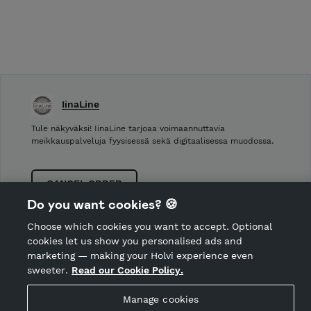
IinaLine
Tule näkyväksi! IinaLine tarjoaa voimaannuttavia
meikkauspalveluja fyysisessä sekä digitaalisessa muodossa.
CANCEL ORDER
Do you want cookies? 🍪
Choose which cookies you want to accept. Optional
Hosted by Holvi
cookies let us show you personalised ads and
Holvi Payment Services Ltd is regulated by the Financial
marketing — making your Holvi experience even
Supervisory Authority of Finland as an Authorised Payment
sweeter.
Read our Cookie Policy.
Institution with license to operate in the European Economic
Area.
Manage cookies